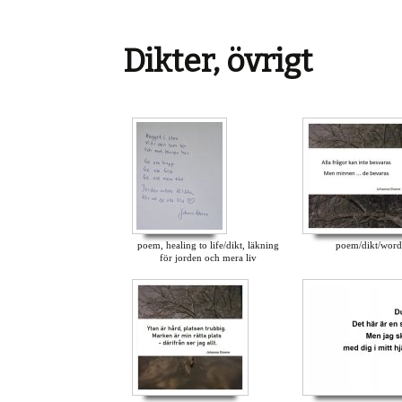
Dikter, övrigt
poem, healing to life/dikt, läkning
poem/dikt/word
för jorden och mera liv