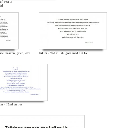
f, rest in
rid
eace, heaven, grief, love
Dikter - Vad vill du göra med ditt liv
er - Tänd ett ljus