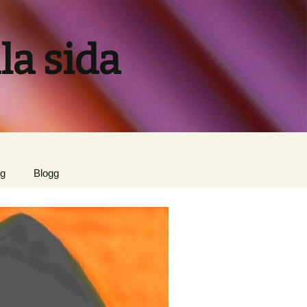
la sida
ig
Blogg