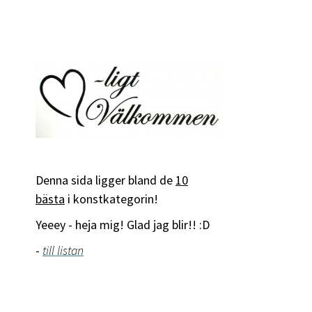
Denna sida ligger bland de
10
bästa
i konstkategorin!
Yeeey - heja mig! Glad jag blir!! :D
-
till listan