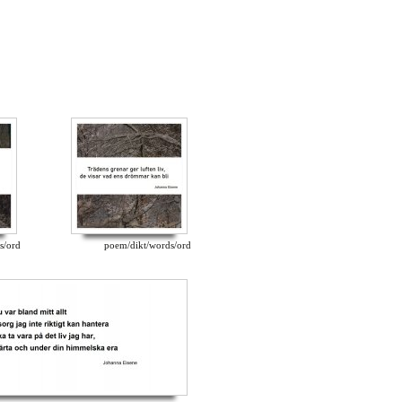
s/ord
poem/dikt/words/ord