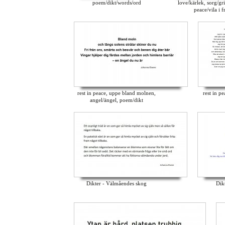
poem/dikt/words/ord
love/kärlek, sorg/grie
peace/vila i f
rest in peace, uppe bland molnen,
rest in p
angel/ängel, poem/dikt
Dikter - Välmåendes skog
Dikt