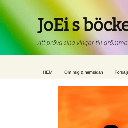
JoEi s böck
Att pröva sina vingar till drömm
HEM
Om mig & hemsidan
Försäl