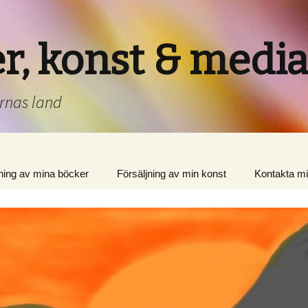
er, konst & media
arnas land
jning av mina böcker
Försäljning av min konst
Kontakta m