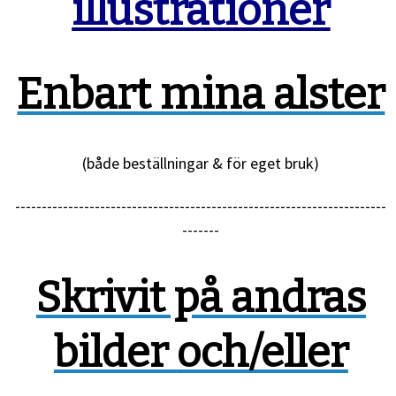
illustrationer
Enbart mina alster
(både beställningar & för eget bruk)
----------------------------------------------------------------------
-------
Skrivit på andras
bilder
och/eller