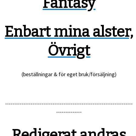
Fantasy
Enbart mina alster,
Övrigt
(beställningar & för eget bruk/försäljning)
----------------------------------------------------------------------
--------------
Redigerat andras